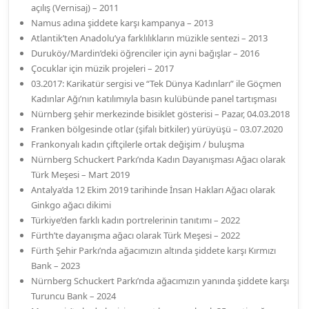
açılış (Vernisaj) – 2011
Namus adına şiddete karşı kampanya – 2013
Atlantik’ten Anadolu’ya farklılıkların müzikle sentezi – 2013
Duruköy/Mardin’deki öğrenciler için ayni bağışlar – 2016
Çocuklar için müzik projeleri – 2017
03.2017: Karikatür sergisi ve “Tek Dünya Kadınları” ile Göçmen
Kadınlar Ağı’nın katılımıyla basın kulübünde panel tartışması
Nürnberg şehir merkezinde bisiklet gösterisi – Pazar, 04.03.2018
Franken bölgesinde otlar (şifalı bitkiler) yürüyüşü – 03.07.2020
Frankonyalı kadın çiftçilerle ortak değişim / buluşma
Nürnberg Schuckert Parkı’nda Kadın Dayanışması Ağacı olarak
Türk Meşesi – Mart 2019
Antalya’da 12 Ekim 2019 tarihinde İnsan Hakları Ağacı olarak
Ginkgo ağacı dikimi
Türkiye’den farklı kadın portrelerinin tanıtımı – 2022
Fürth’te dayanışma ağacı olarak Türk Meşesi – 2022
Fürth Şehir Parkı’nda ağacımızın altında şiddete karşı Kırmızı
Bank – 2023
Nürnberg Schuckert Parkı’nda ağacımızın yanında şiddete karşı
Turuncu Bank – 2024