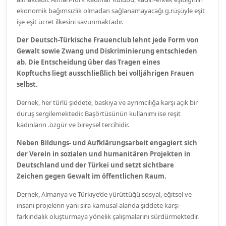
ekonomik bağımsızlık olmadan sağlanamayacağı g.rüşüyle eşit
işe eşit ücret ilkesini savunmaktadır.
Der Deutsch-Türkische Frauenclub lehnt jede Form von
Gewalt sowie Zwang und
Diskriminierung entschieden
ab. Die Entscheidung über das Tragen eines
Kopftuchs
liegt ausschließlich bei volljährigen Frauen
selbst.
Dernek, her türlü şiddete, baskıya ve ayrımcılığa karşı açık bir
duruş sergilemektedir. Başörtüsünün kullanımı ise reşit
kadınların .özgür ve bireysel tercihidir.
Neben Bildungs- und Aufklärungsarbeit engagiert sich
der Verein in sozialen und
humanitären Projekten in
Deutschland und der Türkei und setzt sichtbare
Zeichen
gegen Gewalt im öffentlichen Raum.
Dernek, Almanya ve Türkiye’de yürüttüğü sosyal, eğitsel ve
insani projelerin yanı sıra kamusal alanda şiddete karşı
farkındalık oluşturmaya yönelik çalışmalarını sürdürmektedir.