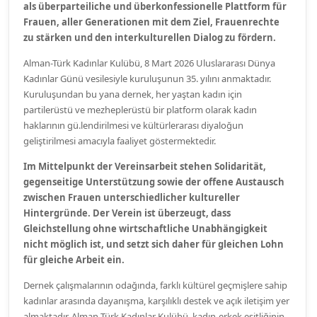
als
überparteiliche und überkonfessionelle Plattform für
Frauen, aller Generationen mit
dem Ziel, Frauenrechte
zu stärken und den interkulturellen Dialog zu fördern.
Alman-Türk Kadınlar Kulübü, 8 Mart 2026 Uluslararası Dünya
Kadınlar Günü vesilesiyle kuruluşunun 35. yılını anmaktadır.
Kuruluşundan bu yana dernek, her yaştan kadın için
partilerüstü ve mezheplerüstü bir platform olarak kadın
haklarının gü.lendirilmesi ve kültürlerarası diyaloğun
geliştirilmesi amacıyla faaliyet göstermektedir.
Im Mittelpunkt der Vereinsarbeit stehen Solidarität,
gegenseitige Unterstützung sowie
der offene Austausch
zwischen Frauen unterschiedlicher kultureller
Hintergründe. Der
Verein ist überzeugt, dass
Gleichstellung ohne wirtschaftliche Unabhängigkeit
nicht
möglich ist, und setzt sich daher für gleichen Lohn
für gleiche Arbeit ein.
Dernek çalışmalarının odağında, farklı kültürel geçmişlere sahip
kadınlar arasında dayanışma, karşılıklı destek ve açık iletişim yer
almaktadır. Alman-Türk Kadınlar Kulübü, kadın-erkek eşitliğinin