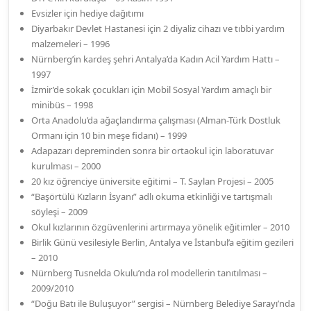
Evsizler için hediye dağıtımı
Diyarbakır Devlet Hastanesi için 2 diyaliz cihazı ve tıbbi yardım
malzemeleri – 1996
Nürnberg’in kardeş şehri Antalya’da Kadın Acil Yardım Hattı –
1997
İzmir’de sokak çocukları için Mobil Sosyal Yardım amaçlı bir
minibüs – 1998
Orta Anadolu’da ağaçlandırma çalışması (Alman-Türk Dostluk
Ormanı için 10 bin meşe fidanı) – 1999
Adapazarı depreminden sonra bir ortaokul için laboratuvar
kurulması – 2000
20 kız öğrenciye üniversite eğitimi – T. Saylan Projesi – 2005
“Başörtülü Kızların İsyanı” adlı okuma etkinliği ve tartışmalı
söyleşi – 2009
Okul kızlarının özgüvenlerini artırmaya yönelik eğitimler – 2010
Birlik Günü vesilesiyle Berlin, Antalya ve İstanbul’a eğitim gezileri
– 2010
Nürnberg Tusnelda Okulu’nda rol modellerin tanıtılması –
2009/2010
“Doğu Batı ile Buluşuyor” sergisi – Nürnberg Belediye Sarayı’nda