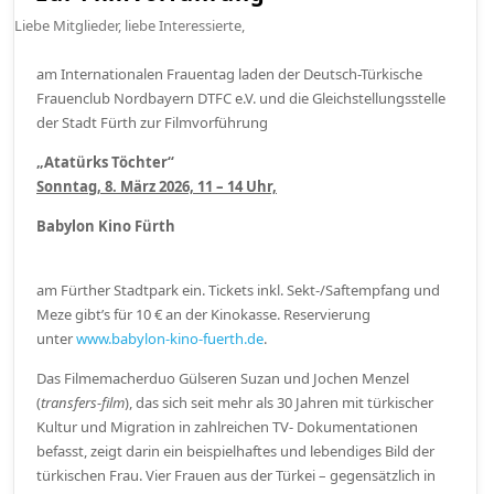
Liebe Mitglieder, liebe Interessierte,
am Internationalen Frauentag laden der Deutsch-Türkische
Frauenclub Nordbayern DTFC e.V. und die Gleichstellungsstelle
der Stadt Fürth zur Filmvorführung
„Atatürks Töchter“
Sonntag, 8. März 2026, 11 – 14 Uhr,
Babylon Kino Fürth
am Fürther Stadtpark ein. Tickets inkl. Sekt-/Saftempfang und
Meze gibt’s für 10 € an der Kinokasse. Reservierung
unter
www.babylon-kino-fuerth.de
.
Das Filmemacherduo Gülseren Suzan und Jochen Menzel
(
transfers-film
), das sich seit mehr als 30 Jahren mit türkischer
Kultur und Migration in zahlreichen TV- Dokumentationen
befasst, zeigt darin ein beispielhaftes und lebendiges Bild der
türkischen Frau. Vier Frauen aus der Türkei – gegensätzlich in