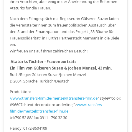
ihren Ansichten, aber einig in der Anerkennung der Reformen
Atatürks für die Frauen.
Nach dem Filmgespräch mit Regisseurin Gülseren Suzan laden
die Veranstalterinnen zum frauenpolitischen Austausch über
den Stand der Emanzipation und das Projekt „35 Bäume für
Frauensolidarität“ in Fürth‘s Partnerstadt Marmaris in die Diele
ein.
Wir freuen uns auf Ihren zahlreichen Besuch!
Atatürks Töchter - Frauenporträts
Ein Film von Gülseren Suzan & Jochen Menzel, 43 min.
Buch/Regie: Gülseren Suzan/Jochen Menzel,
D 2004, Sprache: Türkisch/Deutsch
Produktion:
//www.transfers-film.de/
menzel@transfers-film.de
" style="color:
#96607d; text-decoration: underline;">
www.transfers-
film.de/menzel@transfers-film.de
tel:790 52 88/ fax 0911 - 790 32 30
Handy: 0172-8604109