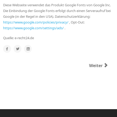
Diese Webseite verwendet das Produkt Google Fonts von Google Inc.
Die Einbindung der Google Fonts erfolgt durch einen Serveraufruf bei
Google (in der Regel in den USA). Datenschutzerklärung:
https://www.google.com/policies/privacy/
, Opt-Out:
https://www.google.com/settings/ads/
.
Quelle: e-recht24.de
Nächster Bei
Weiter