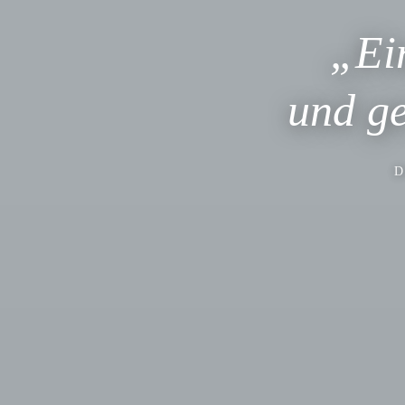
„Ei
und ge
D