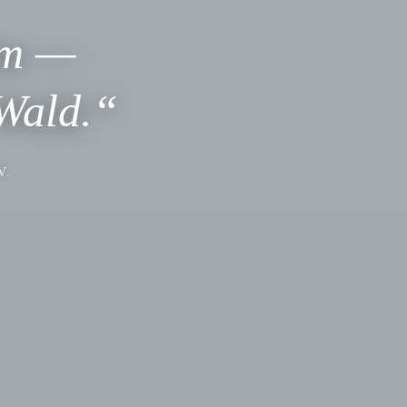
um —
 Wald.“
V.